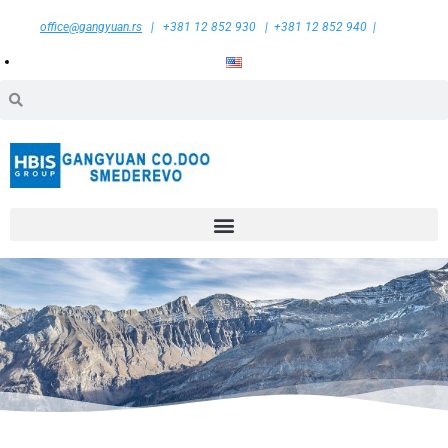
office@gangyuan.rs
| +381 12 852 930 | +381 12 852 940 |