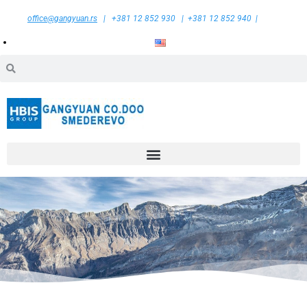
office@gangyuan.rs
| +381 12 852 930 | +381 12 852 940 |